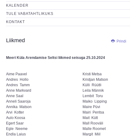
KALENDER
TULE VABATAHTLIKUKS
KONTAKT
Liikmed
Prindi
Meeri Küla Arendamise Seltsi
liikmed seisuga 25.10.2024
Aime Paavel
Kristi Metsa
Andres Hollo
Kristjan Matson
Andres Tamm
Külli Rüütli
Anne Markvard
Leila Männik
Anne Saal
Lembit Toru
Anneli Saaroja
Maiko Lipping
Annika Matson
Maire Püvi
Arvi Kotter
Mairi Pentsa
Aulo Koosa
Mait Kütt
Egert Saar
Mall Rooväli
Egle Neeme
Malle Roomet
Endla Laius
Margit Miil