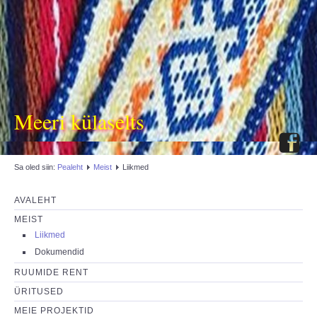
Meeri külaselts
Sa oled siin:
Pealeht
Meist
Liikmed
AVALEHT
MEIST
Liikmed
Dokumendid
RUUMIDE RENT
ÜRITUSED
MEIE PROJEKTID